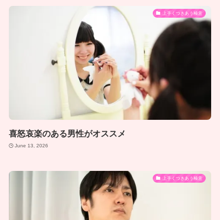
上手くつきあう極意
喜怒哀楽のある男性がオススメ
June 13, 2026
上手くつきあう極意