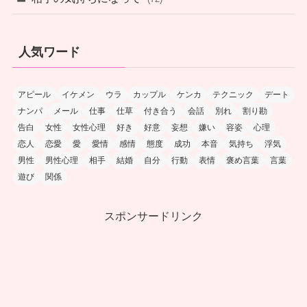
人気ワード
アピール
イケメン
ウラ
カップル
ケンカ
テクニック
デート
ナンパ
メール
仕事
仕草
付き合う
会話
別れ
割り勘
告白
女性
女性心理
好き
好意
妄想
嫌い
容姿
心理
恋人
恋愛
愛
愛情
感情
態度
成功
本音
気持ち
浮気
男性
男性心理
相手
結婚
自分
行動
表情
褒め言葉
言葉
遊び
関係
スポンサードリンク