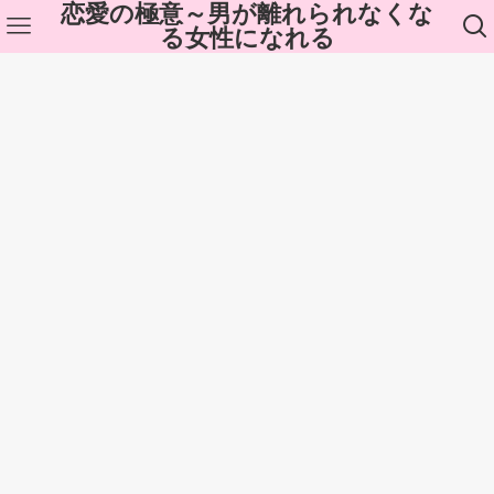
恋愛の極意～男が離れられなくな
る女性になれる