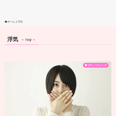
ホーム
浮気
浮気
– tag –
男性と女性の心理