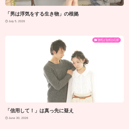
「男は浮気をする生き物」の根拠
July 5, 2026
男性と女性の心理
「信用して！」は真っ先に疑え
June 30, 2026