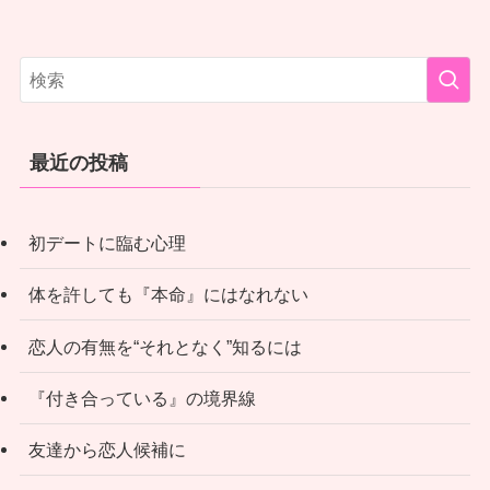
最近の投稿
初デートに臨む心理
体を許しても『本命』にはなれない
恋人の有無を“それとなく”知るには
『付き合っている』の境界線
友達から恋人候補に