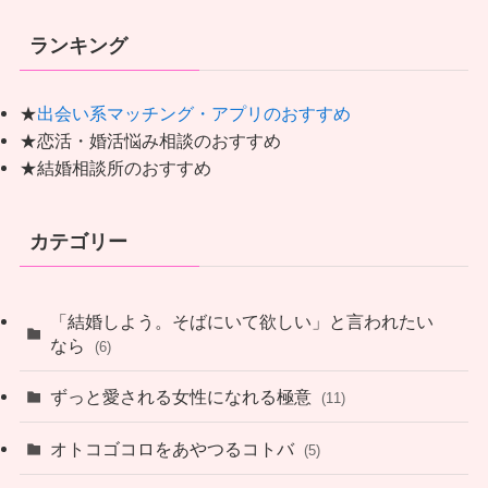
ランキング
★
出会い系マッチング・アプリのおすすめ
★恋活・婚活悩み相談のおすすめ
★結婚相談所のおすすめ
カテゴリー
「結婚しよう。そばにいて欲しい」と言われたい
なら
(6)
ずっと愛される女性になれる極意
(11)
オトコゴコロをあやつるコトバ
(5)