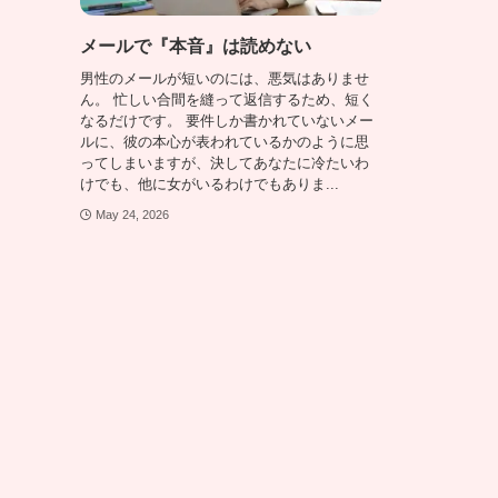
メールで『本音』は読めない
男性のメールが短いのには、悪気はありませ
ん。 忙しい合間を縫って返信するため、短く
なるだけです。 要件しか書かれていないメー
ルに、彼の本心が表われているかのように思
ってしまいますが、決してあなたに冷たいわ
けでも、他に女がいるわけでもありま...
May 24, 2026