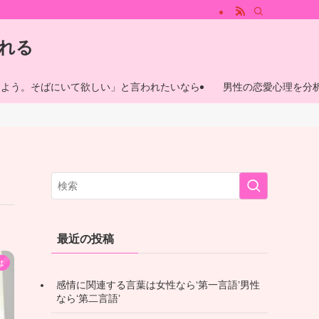
では、男性が心惹かれる魅力的な女性の特徴、心惹かれる瞬間やその理由について
れる
しよう。そばにいて欲しい」と言われたいなら
男性の恋愛心理を分
最近の投稿
は
感情に関連する言葉は女性なら‘第一言語’男性
なら‘第二言語’