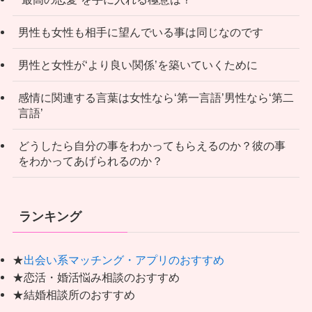
男性も女性も相手に望んでいる事は同じなのです
男性と女性が‘より良い関係’を築いていくために
感情に関連する言葉は女性なら‘第一言語’男性なら‘第二
言語’
どうしたら自分の事をわかってもらえるのか？彼の事
をわかってあげられるのか？
ランキング
★
出会い系マッチング・アプリのおすすめ
★恋活・婚活悩み相談のおすすめ
★結婚相談所のおすすめ