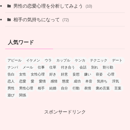
男性の恋愛心理を分析してみよう
(10)
相手の気持ちになって
(72)
人気ワード
アピール
イケメン
ウラ
カップル
ケンカ
テクニック
デート
ナンパ
メール
仕事
仕草
付き合う
会話
別れ
割り勘
告白
女性
女性心理
好き
好意
妄想
嫌い
容姿
心理
恋人
恋愛
愛
愛情
感情
態度
成功
本音
気持ち
浮気
男性
男性心理
相手
結婚
自分
行動
表情
褒め言葉
言葉
遊び
関係
スポンサードリンク