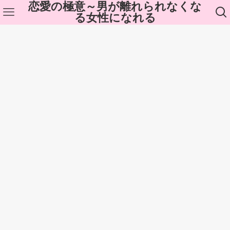
恋愛の極意～男が離れられなくな
る女性になれる