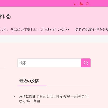
では、男性が心惹かれる魅力的な女性の特徴、心惹かれる瞬間やその理由について
れる
しよう。そばにいて欲しい」と言われたいなら
男性の恋愛心理を分
最近の投稿
感情に関連する言葉は女性なら‘第一言語’男性
なら‘第二言語’