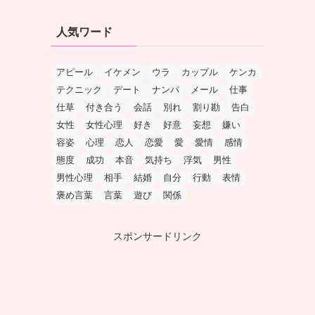
人気ワード
アピール
イケメン
ウラ
カップル
ケンカ
テクニック
デート
ナンパ
メール
仕事
仕草
付き合う
会話
別れ
割り勘
告白
女性
女性心理
好き
好意
妄想
嫌い
容姿
心理
恋人
恋愛
愛
愛情
感情
態度
成功
本音
気持ち
浮気
男性
男性心理
相手
結婚
自分
行動
表情
褒め言葉
言葉
遊び
関係
スポンサードリンク