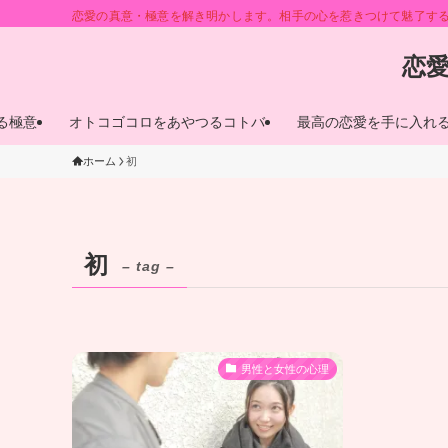
恋愛の真意・極意を解き明かします。相手の心を惹きつけて魅了す
恋
る極意
オトコゴコロをあやつるコトバ
最高の恋愛を手に入れ
ホーム
初
初
– tag –
男性と女性の心理