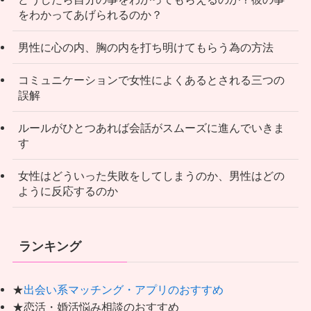
をわかってあげられるのか？
男性に心の内、胸の内を打ち明けてもらう為の方法
コミュニケーションで女性によくあるとされる三つの
誤解
ルールがひとつあれば会話がスムーズに進んでいきま
す
女性はどういった失敗をしてしまうのか、男性はどの
ように反応するのか
ランキング
★
出会い系マッチング・アプリのおすすめ
★恋活・婚活悩み相談のおすすめ