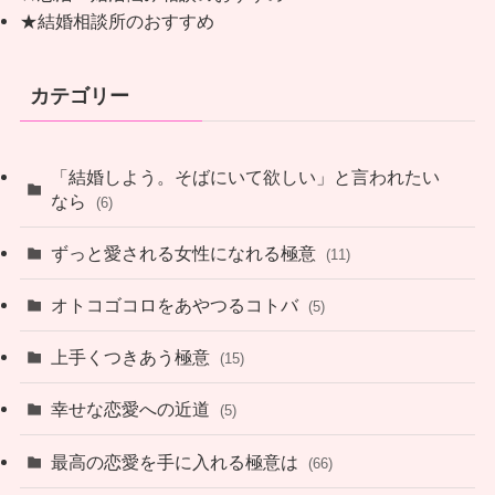
★結婚相談所のおすすめ
カテゴリー
「結婚しよう。そばにいて欲しい」と言われたい
なら
(6)
ずっと愛される女性になれる極意
(11)
オトコゴコロをあやつるコトバ
(5)
上手くつきあう極意
(15)
幸せな恋愛への近道
(5)
最高の恋愛を手に入れる極意は
(66)