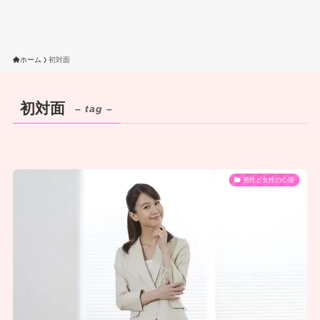
ホーム
初対面
初対面
– tag –
男性と女性の心理