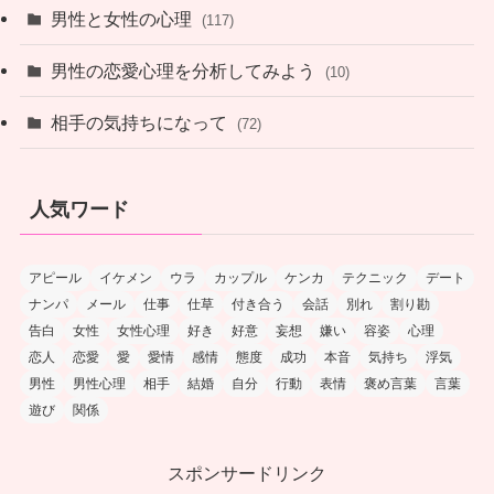
男性と女性の心理
(117)
男性の恋愛心理を分析してみよう
(10)
相手の気持ちになって
(72)
人気ワード
アピール
イケメン
ウラ
カップル
ケンカ
テクニック
デート
ナンパ
メール
仕事
仕草
付き合う
会話
別れ
割り勘
告白
女性
女性心理
好き
好意
妄想
嫌い
容姿
心理
恋人
恋愛
愛
愛情
感情
態度
成功
本音
気持ち
浮気
男性
男性心理
相手
結婚
自分
行動
表情
褒め言葉
言葉
遊び
関係
スポンサードリンク