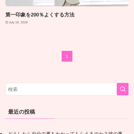
第一印象を200％よくする方法
July 18, 2026
1
最近の投稿
どうしたら自分の事をわかってもらえるのか？彼の事