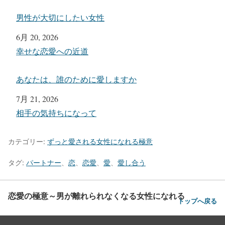
男性が大切にしたい女性
日付
6月 20, 2026
関連理由
幸せな恋愛への近道
あなたは、誰のために愛しますか
日付
7月 21, 2026
関連理由
相手の気持ちになって
カテゴリー:
ずっと愛される女性になれる極意
タグ:
パートナー
、
恋
、
恋愛
、
愛
、
愛し合う
恋愛の極意～男が離れられなくなる女性になれる
トップへ戻る