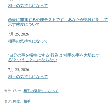
関連理由
相手の気持ちになって
恋愛に関連する心理テストです―あなたが男性に対して
示す態度について
日付
7月 25, 2026
関連理由
相手の気持ちになって
‘自分の事を犠牲にする’行為は‘相手の事を大切にす
る’ということにはならない
日付
7月 25, 2026
関連理由
相手の気持ちになって
カテゴリー:
相手の気持ちになって
タグ:
態度
、
相手