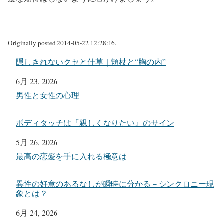
Originally posted 2014-05-22 12:28:16.
隠しきれないクセと仕草｜頬杖と“胸の内”
日付
6月 23, 2026
関連理由
男性と女性の心理
ボディタッチは『親しくなりたい』のサイン
日付
5月 26, 2026
関連理由
最高の恋愛を手に入れる極意は
異性の好意のあるなしが瞬時に分かる－シンクロニー現
象とは？
日付
6月 24, 2026