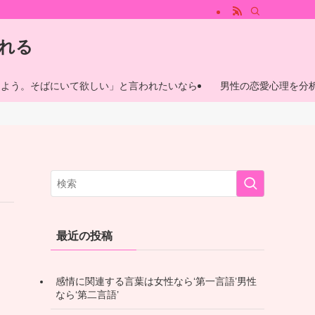
では、男性が心惹かれる魅力的な女性の特徴、心惹かれる瞬間やその理由について
れる
しよう。そばにいて欲しい」と言われたいなら
男性の恋愛心理を分
最近の投稿
感情に関連する言葉は女性なら‘第一言語’男性
なら‘第二言語’