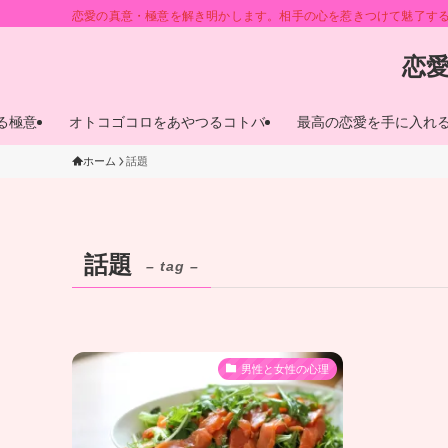
恋愛の真意・極意を解き明かします。相手の心を惹きつけて魅了す
恋
る極意
オトコゴコロをあやつるコトバ
最高の恋愛を手に入れ
ホーム
話題
話題
– tag –
男性と女性の心理