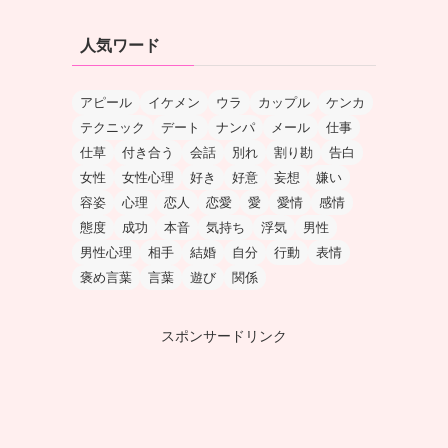
人気ワード
アピール
イケメン
ウラ
カップル
ケンカ
テクニック
デート
ナンパ
メール
仕事
仕草
付き合う
会話
別れ
割り勘
告白
女性
女性心理
好き
好意
妄想
嫌い
容姿
心理
恋人
恋愛
愛
愛情
感情
態度
成功
本音
気持ち
浮気
男性
男性心理
相手
結婚
自分
行動
表情
褒め言葉
言葉
遊び
関係
スポンサードリンク