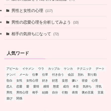
男性と女性の心理
(117)
男性の恋愛心理を分析してみよう
(10)
相手の気持ちになって
(72)
人気ワード
アピール
イケメン
ウラ
カップル
ケンカ
テクニック
デート
ナンパ
メール
仕事
仕草
付き合う
会話
別れ
割り勘
告白
女性
女性心理
好き
好意
妄想
嫌い
容姿
心理
恋人
恋愛
愛
愛情
感情
態度
成功
本音
気持ち
浮気
男性
男性心理
相手
結婚
自分
行動
表情
褒め言葉
言葉
遊び
関係