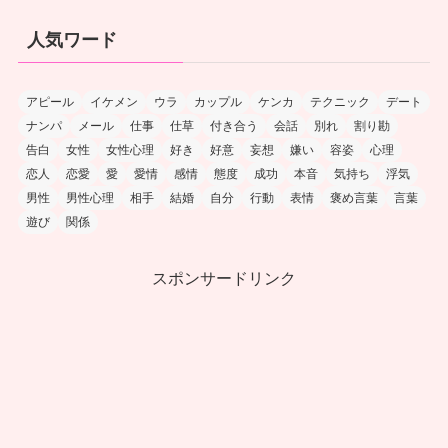
人気ワード
アピール
イケメン
ウラ
カップル
ケンカ
テクニック
デート
ナンパ
メール
仕事
仕草
付き合う
会話
別れ
割り勘
告白
女性
女性心理
好き
好意
妄想
嫌い
容姿
心理
恋人
恋愛
愛
愛情
感情
態度
成功
本音
気持ち
浮気
男性
男性心理
相手
結婚
自分
行動
表情
褒め言葉
言葉
遊び
関係
スポンサードリンク