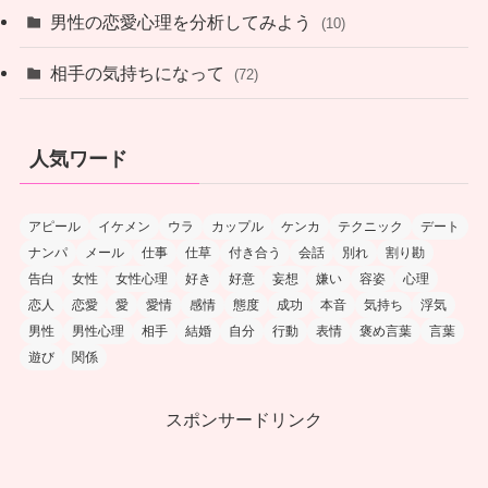
男性の恋愛心理を分析してみよう
(10)
相手の気持ちになって
(72)
人気ワード
アピール
イケメン
ウラ
カップル
ケンカ
テクニック
デート
ナンパ
メール
仕事
仕草
付き合う
会話
別れ
割り勘
告白
女性
女性心理
好き
好意
妄想
嫌い
容姿
心理
恋人
恋愛
愛
愛情
感情
態度
成功
本音
気持ち
浮気
男性
男性心理
相手
結婚
自分
行動
表情
褒め言葉
言葉
遊び
関係
スポンサードリンク