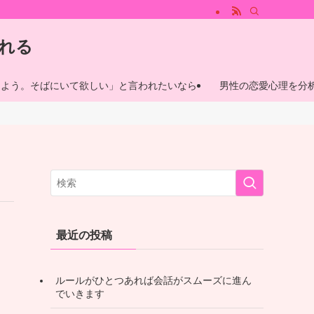
では、男性が心惹かれる魅力的な女性の特徴、心惹かれる瞬間やその理由について
れる
しよう。そばにいて欲しい」と言われたいなら
男性の恋愛心理を分
最近の投稿
ルールがひとつあれば会話がスムーズに進ん
でいきます