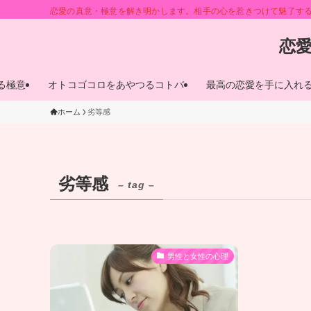
恋愛の真意・極意を解き明かします。相手の心を惹きつけて魅了す
恋
る極意
オトコゴコロをあやつるコトバ
最高の恋愛を手に入れ
ホーム
劣等感
劣等感
– tag –
男性と女性の心理