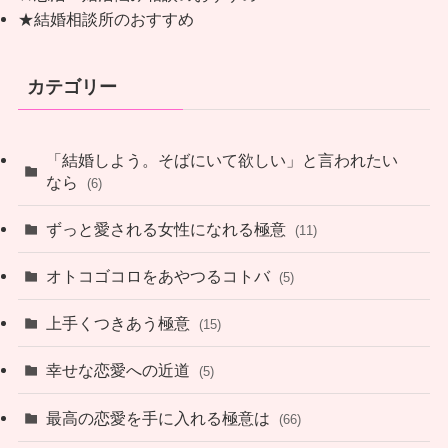
★結婚相談所のおすすめ
カテゴリー
「結婚しよう。そばにいて欲しい」と言われたい
なら
(6)
ずっと愛される女性になれる極意
(11)
オトコゴコロをあやつるコトバ
(5)
上手くつきあう極意
(15)
幸せな恋愛への近道
(5)
最高の恋愛を手に入れる極意は
(66)