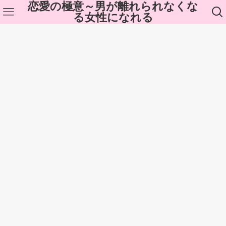
恋愛の極意～男が離れられなくな
る女性になれる