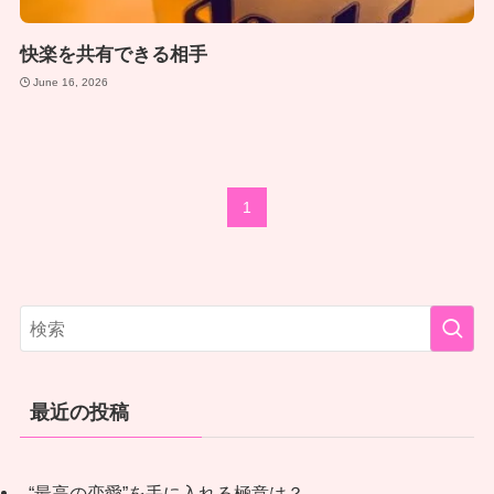
快楽を共有できる相手
June 16, 2026
1
最近の投稿
“最高の恋愛”を手に入れる極意は？