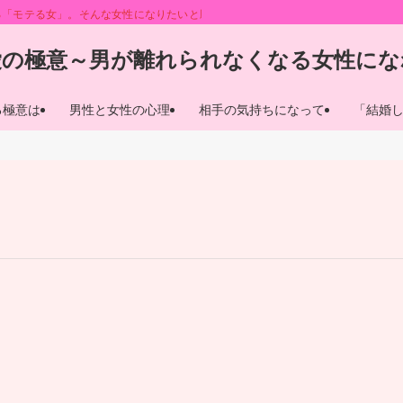
る「モテる女」。そんな女性になりたいと願う人も多いことでしょう。このサイト
愛の極意～男が離れられなくなる女性にな
る極意は
男性と女性の心理
相手の気持ちになって
「結婚