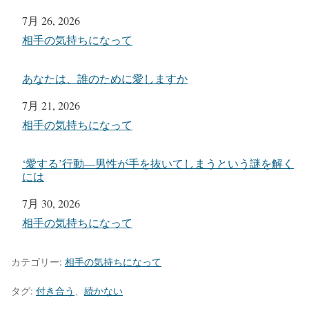
日付
7月 26, 2026
関連理由
相手の気持ちになって
あなたは、誰のために愛しますか
日付
7月 21, 2026
関連理由
相手の気持ちになって
‘愛する’行動―男性が手を抜いてしまうという謎を解く
には
日付
7月 30, 2026
関連理由
相手の気持ちになって
カテゴリー:
相手の気持ちになって
タグ:
付き合う
、
続かない