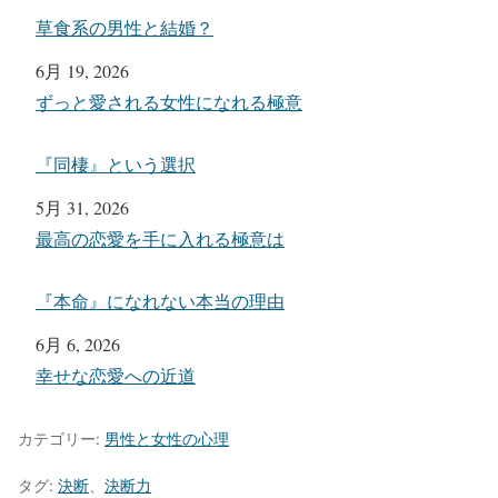
草食系の男性と結婚？
日付
6月 19, 2026
関連理由
ずっと愛される女性になれる極意
『同棲』という選択
日付
5月 31, 2026
関連理由
最高の恋愛を手に入れる極意は
『本命』になれない本当の理由
日付
6月 6, 2026
関連理由
幸せな恋愛への近道
カテゴリー:
男性と女性の心理
タグ:
決断
、
決断力