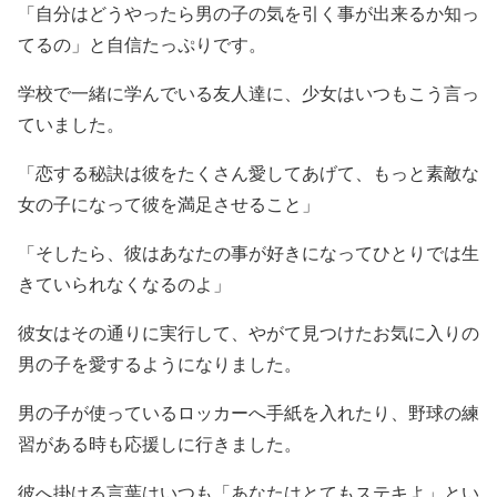
「自分はどうやったら男の子の気を引く事が出来るか知っ
てるの」と自信たっぷりです。
学校で一緒に学んでいる友人達に、少女はいつもこう言っ
ていました。
「恋する秘訣は彼をたくさん愛してあげて、もっと素敵な
女の子になって彼を満足させること」
「そしたら、彼はあなたの事が好きになってひとりでは生
きていられなくなるのよ」
彼女はその通りに実行して、やがて見つけたお気に入りの
男の子を愛するようになりました。
男の子が使っているロッカーへ手紙を入れたり、野球の練
習がある時も応援しに行きました。
彼へ掛ける言葉はいつも「あなたはとてもステキよ」とい