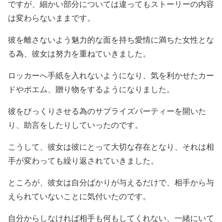
ですが、細かい部分については違ってもストーリーの内容
は変わらないままです。
彼を離さないよう魅力的な面を持ち愛情に満ちた女性とな
る為、彼女は努力を重ねていきました。
ロッカーへ手紙を入れないようになり、気を利かせたカー
ドやポエム、贈り物をするようになりました。
彼をびっくりさせる為のサプライズパーティーを開いた
り、助言をしたりしていったのです。
こうして、彼女は彼にとって大切な存在となり、それは相
手が変わっても繰り返されていきました。
ところが、彼女は自分ばかりが与えるだけで、相手から与
えられていないことに気付いたのです。
自分からしなければ相手も何もしてくれない、一緒にいて