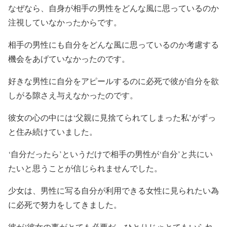
なぜなら、自身が相手の男性をどんな風に思っているのか
注視していなかったからです。
相手の男性にも自分をどんな風に思っているのか考慮する
機会をあげていなかったのです。
好きな男性に自分をアピールするのに必死で彼が自分を欲
しがる隙さえ与えなかったのです。
彼女の心の中には‘父親に見捨てられてしまった私’がずっ
と住み続けていました。
‘自分だったら’というだけで相手の男性が‘自分’と共にい
たいと思うことが信じられませんでした。
少女は、男性に写る自分が利用できる女性に見られたい為
に必死で努力をしてきました。
彼が‘彼女の事がとても必要だ。ひとりじゃとてもいられ