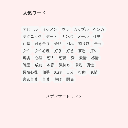
人気ワード
アピール
イケメン
ウラ
カップル
ケンカ
テクニック
デート
ナンパ
メール
仕事
仕草
付き合う
会話
別れ
割り勘
告白
女性
女性心理
好き
好意
妄想
嫌い
容姿
心理
恋人
恋愛
愛
愛情
感情
態度
成功
本音
気持ち
浮気
男性
男性心理
相手
結婚
自分
行動
表情
褒め言葉
言葉
遊び
関係
スポンサードリンク