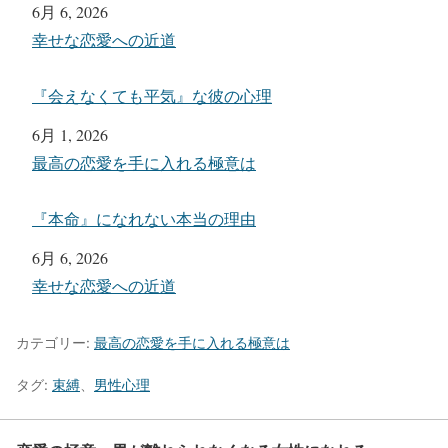
日付
6月 6, 2026
関連理由
幸せな恋愛への近道
『会えなくても平気』な彼の心理
日付
6月 1, 2026
関連理由
最高の恋愛を手に入れる極意は
『本命』になれない本当の理由
日付
6月 6, 2026
関連理由
幸せな恋愛への近道
カテゴリー:
最高の恋愛を手に入れる極意は
タグ:
束縛
、
男性心理